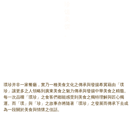
珍
馐
美
馔
。
璞珍并非一家餐廳，實乃一種美食文化之傳承與發揚希冀藉由「璞
珍」讓更多之人領略到廣東美食之魅力傳承與發揚中華美食之精髓。
每一次品嚐「璞珍」之食客們都能感受到美食之獨特理解與匠心獨
運。而「璞」與「珍」之故事亦將隨著「璞珍」之發展而傳承下去成
為一段關於美食與情懷之佳話。