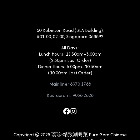
60 Robinson Road (BEA Building),
#01-00, 02-00, Singapore 068892
All Days:
Lunch Hours: 11.30am–3.00pm
(2.30pm Last Order)
Dinner Hours: 6.00pm–10.30pm
(10.00pm Last Order)
Main line: 6970 1788
Restaurant: 9058 2628
Copyright © 2025 璞珍•精致潮粤菜 Pure Gem Chinese